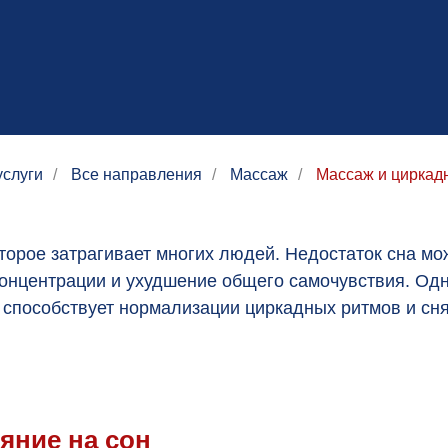
услуги
/
Все направления
/
Массаж
/
Массаж и циркадн
торое затрагивает многих людей. Недостаток сна мо
концентрации и ухудшение общего самочувствия. Од
 способствует нормализации циркадных ритмов и сня
яние на сон