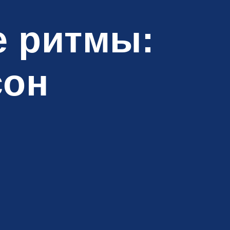
е ритмы:
сон