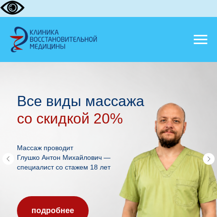
виды массажа
УЗИ 
кидкой 20%
+
ск
на п
роводит
нтон Михайлович —
т со стажем 18 лет
под
робнее