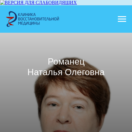
Романец
Наталья Олеговна