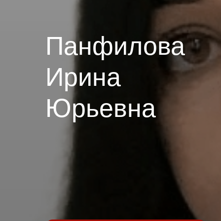
Панфилова
Ирина
Юрьевна