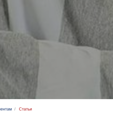
иентам
/
Статьи