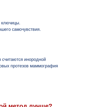
 ключицы.
ошего самочувствия.
ы считаются инородной
новых протезов маммография
ой метод лучше?