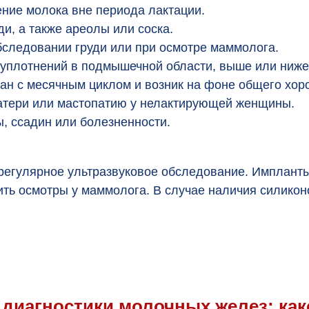
ение молока вне периода лактации.
и, а также ареолы или соска.
следовании груди или при осмотре маммолога.
уплотнений в подмышечной области, выше или ниже
зан с месячным циклом и возник на фоне общего хор
атери или мастопатию у нелактирующей женщины.
, ссадин или болезненности.
егулярное ультразвуковое обследование. Имплант
ить осмотры у маммолога. В случае наличия силико
диагностики молочных желез: как