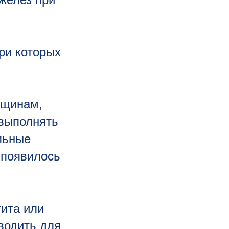
ри которых
нщинам,
 выполнять
льные
 появилось
тита или
водить для