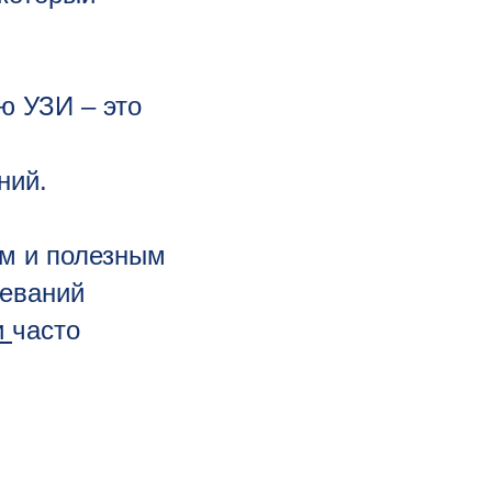
ю УЗИ – это
ний.
м и полезным
леваний
и
часто