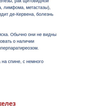
елезы, рак щитовидной
, лимфома, метастазы),
дит де-Кервена, болезнь
ска. Обычно они не видны
овать о наличии
иперпаратиреозом.
на спине, с немного
желез