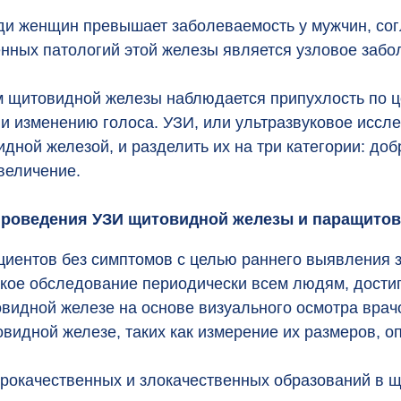
ди женщин превышает заболеваемость у мужчин, со
нных патологий этой железы является узловое забол
м щитовидной железы наблюдается припухлость по ц
 и изменению голоса. УЗИ, или ультразвуковое иссл
дной железой, и разделить их на три категории: до
величение.
 проведения УЗИ щитовидной железы и паращитов
иентов без симптомов с целью раннего выявления
кое обследование периодически всем людям, достиг
видной железе на основе визуального осмотра врач
овидной железе, таких как измерение их размеров, 
рокачественных и злокачественных образований в 