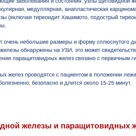
щие заболевания и состояния: узлы щитовидной ж
кулярная, медуллярная, анапластическая карцинома
ы (включая тиреоидит Хашимото, подострый тиреои
зы.
 очень небольшие размеры и форму сплюснутого ди
железы обнаружены на УЗИ, это может свидетельств
рение паращитовидных желез связано с первичным г
х желез проводятся с пациентом в положении лежа 
олезненно, безопасно и длится около 15-25 минут.
идной железы и паращитовидных 