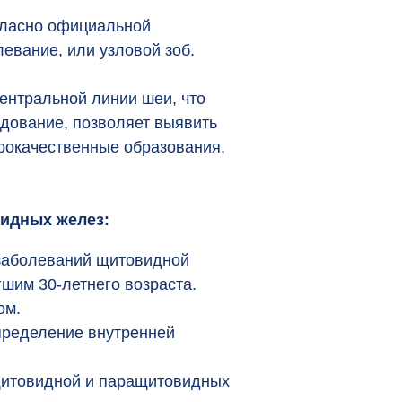
гласно официальной
евание, или узловой зоб.
ентральной линии шеи, что
едование, позволяет выявить
брокачественные образования,
идных желез:
 заболеваний щитовидной
шим 30-летнего возраста.
ом.
определение внутренней
щитовидной и паращитовидных