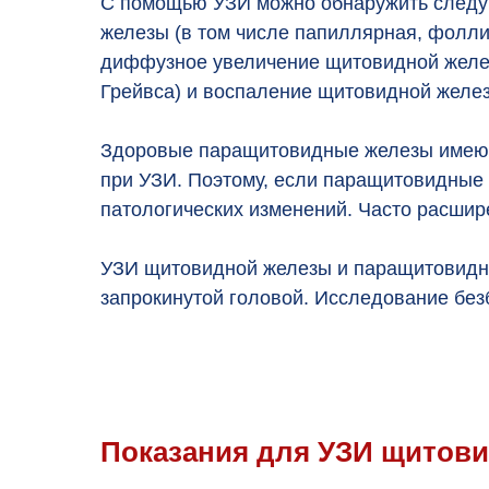
С помощью УЗИ можно обнаружить следую
железы (в том числе папиллярная, фолли
диффузное увеличение щитовидной желез
Грейвса) и воспаление щитовидной желе
Здоровые паращитовидные железы имеют
при УЗИ. Поэтому, если паращитовидные 
патологических изменений. Часто расши
УЗИ щитовидной железы и паращитовидны
запрокинутой головой. Исследование безб
Показания для УЗИ щитов