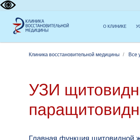
О КЛИНИКЕ
У
Клиника восстановительной медицины
/
Все 
УЗИ щитовидн
паращитовидн
Главная функция щитовидной ж